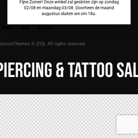
+1 800 555 25 69
Fijne Zomer! Onze winkel zal gesloten zijn op zondag
02/08 en maandag 03/08. Doorheen de maand
augustus sluiten we om 18u.
HOME
BLOG
CONTACT
AxiomThemes
© {{Y}}. All rights reserved.
Piercing & tattoo sa