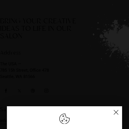
BRING YOUR CREATIVE
IDEAS TO LIFE IN OUR
SALON
Address
The USA —
785 15h Street, Office 478
Seattle, WA 81566
Say Hello
info@email.com