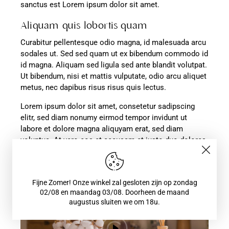
sanctus est Lorem ipsum dolor sit amet.
Aliquam quis lobortis quam
Curabitur pellentesque odio magna, id malesuada arcu
sodales ut. Sed sed quam ut ex bibendum commodo id
id magna. Aliquam sed ligula sed ante blandit volutpat.
Ut bibendum, nisi et mattis vulputate, odio arcu aliquet
metus, nec dapibus risus risus quis lectus.
Lorem ipsum dolor sit amet, consetetur sadipscing
elitr, sed diam nonumy eirmod tempor invidunt ut
labore et dolore magna aliquyam erat, sed diam
voluptua. At vero eos et accusam et justo duo dolores
et ea rebum. Stet clita kasd gubergren, no sea takimata
sanctus est Lorem ipsum dolor sit amet.
Fijne Zomer! Onze winkel zal gesloten zijn op zondag
02/08 en maandag 03/08. Doorheen de maand
augustus sluiten we om 18u.