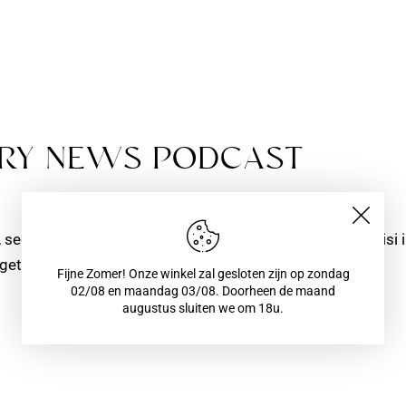
TRY NEWS PODCAST
, sed elementum mi tincidunt. Sed eget viverra egestas nisi
et blandit pulvinar. Integer tincidunt.…
Fijne Zomer! Onze winkel zal gesloten zijn op zondag
02/08 en maandag 03/08. Doorheen de maand
augustus sluiten we om 18u.