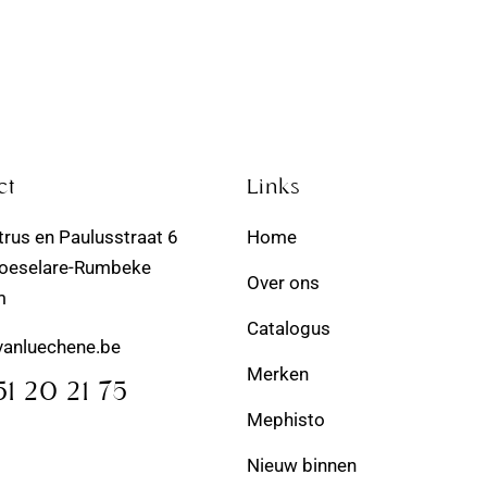
ct
Links
trus en Paulusstraat 6
Home
oeselare-Rumbeke
Over ons
m
Catalogus
vanluechene.be
Merken
51 20 21 75
Mephisto
Nieuw binnen