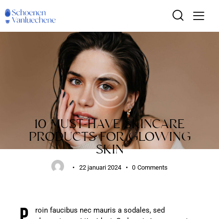
STANDARD
10 MUST-HAVE SKINCARE
PRODUCTS FOR GLOWING
SKIN
22 januari 2024
0
Comments
P
roin faucibus nec mauris a sodales, sed