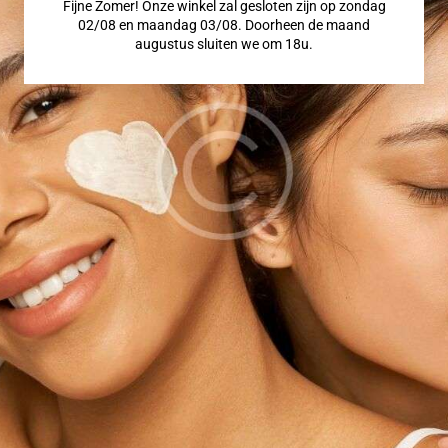
Fijne Zomer! Onze winkel zal gesloten zijn op zondag
02/08 en maandag 03/08. Doorheen de maand
augustus sluiten we om 18u.