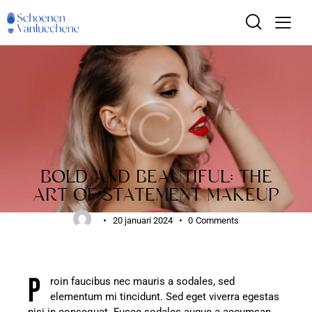
POPULAR
BOLD AND BEAUTIFUL: THE
ART OF STATEMENT MAKEUP
20 januari 2024
0
Comments
P
roin faucibus nec mauris a sodales, sed
elementum mi tincidunt. Sed eget viverra egestas
nisi in consequat. Fusce sodales augue a accumsan.