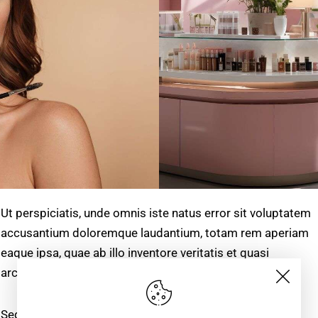
Ut perspiciatis, unde omnis iste natus error sit voluptatem
accusantium doloremque laudantium, totam rem aperiam
eaque ipsa, quae ab illo inventore veritatis et quasi
architecto beatae vitae dicta sunt, explicabo.
Sed ut perspiciatis, unde omnis iste natus error sit