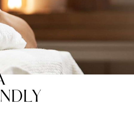
A
ENDLY