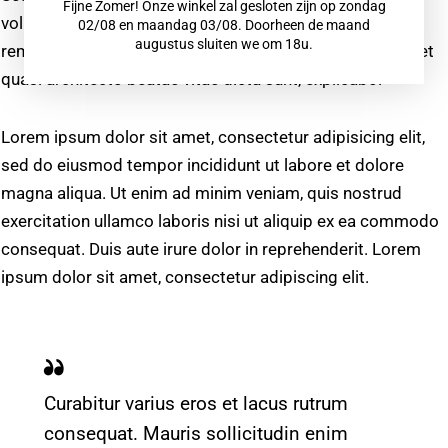
Fijne Zomer! Onze winkel zal gesloten zijn op zondag
voluptatem accusantium doloremque laudantium, totam
02/08 en maandag 03/08. Doorheen de maand
augustus sluiten we om 18u.
rem aperiam eaque ipsa, quae ab illo inventore veritatis et
quasi architecto beatae vitae dicta sunt, explicabo.
Lorem ipsum dolor sit amet, consectetur adipisicing elit,
sed do eiusmod tempor incididunt ut labore et dolore
magna aliqua. Ut enim ad minim veniam, quis nostrud
exercitation ullamco laboris nisi ut aliquip ex ea commodo
consequat. Duis aute irure dolor in reprehenderit. Lorem
ipsum dolor sit amet, consectetur adipiscing elit.
Curabitur varius eros et lacus rutrum
consequat. Mauris sollicitudin enim